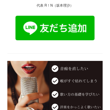
代表 R！N（坂本理沙）