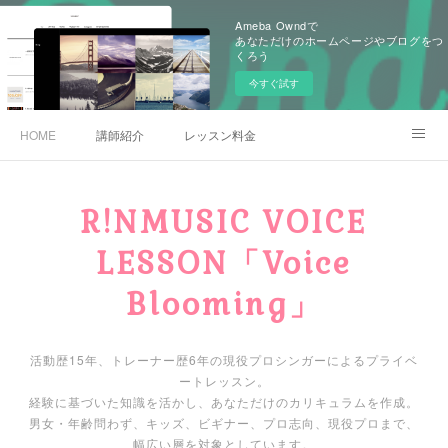
Ameba Owndで
あなただけのホームページやブログをつ
くろう
今すぐ試す
HOME
講師紹介
レッスン料金
体験レッスンのお申込み・お問い合わせ
R!NMUSIC VOICE
LESSON「Voice
Blooming」
活動歴15年、トレーナー歴6年の現役プロシンガーによるプライベ
ートレッスン。
経験に基づいた知識を活かし、あなただけのカリキュラムを作成。
男女・年齢問わず、キッズ、ビギナー、プロ志向、現役プロまで、
幅広い層を対象としています。